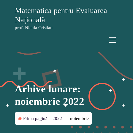
S
Matematica pentru Evaluarea
a
r
Naţională
i
prof. Nicula Cristian
l
a
c
o
n
ț
i
n
u
Arhive lunare:
t
noiembrie 2022
Prima pagină
-
2022
-
noiembrie